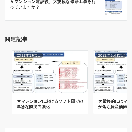
★マンション建設後、大規模な修繕工事を行
シ
っていますか？
ョ
ン
関連記事
2022年3月5日
2022年3月15日
★マンションにおけるソフト面での
★最終的にはマン
早急な防災力強化
が落ち資産価値の