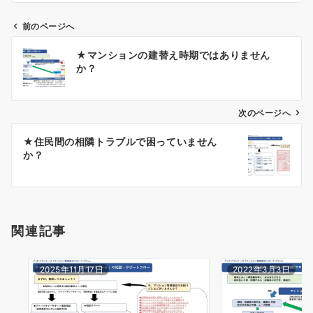
前のページへ
投
★マンションの建替え時期ではありません
稿
か？
ナ
ビ
ゲ
次のページへ
ー
★住民間の相隣トラブルで困っていません
シ
か？
ョ
ン
関連記事
2025年11月17日
2022年3月3日