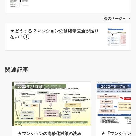
ナ
ビ
ゲ
次のページへ
ー
★どうする？マンションの修繕積立金が足り
シ
ない！①
ョ
ン
関連記事
2022年7月8日
2022年5月7日
★マンションの高齢化対策の決め
★「マンション標