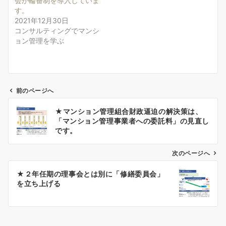
会が輪番制を導入していま
す。
2021年12月30日
コンサルティングでマンシ
ョン管理を学ぶ
前のページへ
投
★マンション管理組合財政逼迫の解決策は、
稿
「マンション管理事業者への委託料」の見直し
ナ
です。
ビ
ゲ
次のページへ
ー
★２年任期の理事会とは別に「修繕委員会」
シ
を立ち上げる
ョ
ン