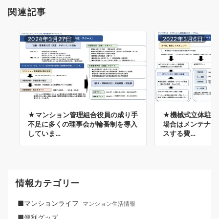
関連記事
2024年3月27日
2022年3月6日
★マンション管理組合役員の成り手
★機械式立体駐車
不足に多くの理事会が輪番制を導入
場合はメンテナン
していま…
スする費…
情報カテゴリー
■マンションライフ
マンション生活情報
■便利グッズ