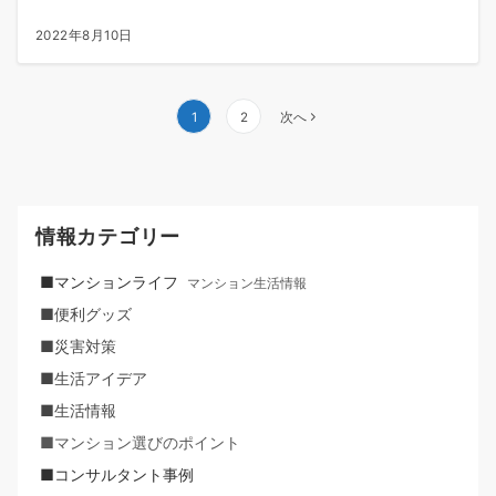
2022年8月10日
投
1
2
次へ
稿
の
ペ
ー
情報カテゴリー
ジ
送
■マンションライフ
マンション生活情報
り
■便利グッズ
■災害対策
■生活アイデア
■生活情報
■マンション選びのポイント
■コンサルタント事例