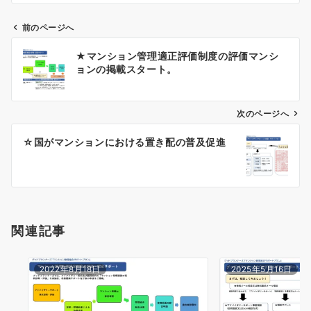
前のページへ
投
★マンション管理適正評価制度の評価マンシ
稿
ョンの掲載スタート。
ナ
ビ
ゲ
次のページへ
ー
☆国がマンションにおける置き配の普及促進
シ
ョ
ン
関連記事
2022年8月18日
2025年5月16日