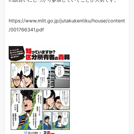
https://www.mlit.go.jp/jutakukentiku/house/content
/001766341.pdf