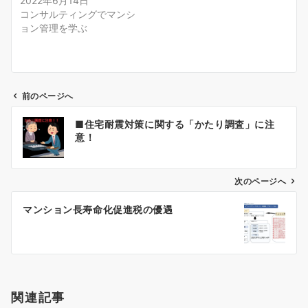
2022年6月14日
コンサルティングでマンシ
ョン管理を学ぶ
前のページへ
投
■住宅耐震対策に関する「かたり調査」に注
稿
意！
ナ
ビ
ゲ
次のページへ
ー
マンション長寿命化促進税の優遇
シ
ョ
ン
関連記事